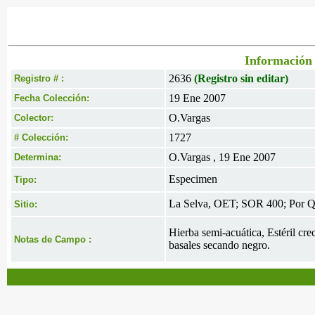
Información 
2636
(Registro sin editar)
Registro # :
19 Ene 2007
Fecha Colección:
O.Vargas
Colector:
1727
# Colección:
O.Vargas , 19 Ene 2007
Determina:
Especimen
Tipo:
La Selva, OET; SOR 400; Por Qu
Sitio:
Hierba semi-acuática, Estéril cre
Notas de Campo :
basales secando negro.