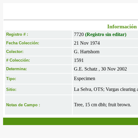
Información 
7720
(Registro sin editar)
Registro # :
21 Nov 1974
Fecha Colección:
G. Hartshorn
Colector:
1591
# Colección:
G.E. Schatz , 30 Nov 2002
Determina:
Especimen
Tipo:
La Selva, OTS; Vargas clearing 
Sitio:
Tree, 15 cm dbh; fruit brown.
Notas de Campo :