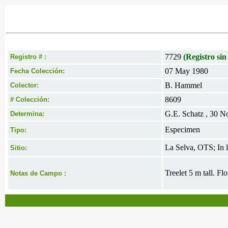
7729
(Registro sin
Registro # :
07 May 1980
Fecha Colección:
B. Hammel
Colector:
8609
# Colección:
G.E. Schatz , 30 N
Determina:
Especimen
Tipo:
La Selva, OTS; In l
Sitio:
Treelet 5 m tall. F
Notas de Campo :