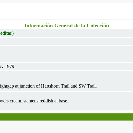
Información General de la Colección
 editar)
ov 1979
ightgap at junction of Hartshorn Trail and SW Trail.
lowers cream, stamens reddish at base.