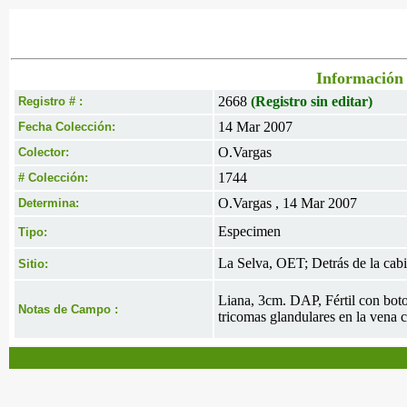
Información 
2668
(Registro sin editar)
Registro # :
14 Mar 2007
Fecha Colección:
O.Vargas
Colector:
1744
# Colección:
O.Vargas , 14 Mar 2007
Determina:
Especimen
Tipo:
La Selva, OET; Detrás de la cabi
Sitio:
Liana, 3cm. DAP, Fértil con boto
Notas de Campo :
tricomas glandulares en la vena c