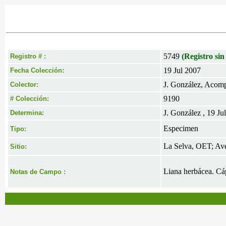
5749
(Registro sin
Registro # :
19 Jul 2007
Fecha Colección:
J. González, Acomp
Colector:
9190
# Colección:
J. González , 19 Ju
Determina:
Especimen
Tipo:
La Selva, OET; Ave
Sitio:
Liana herbácea. Cá
Notas de Campo :