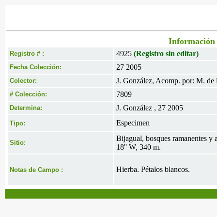
Información 
4925
(Registro sin editar)
Registro # :
27 2005
Fecha Colección:
J. González, Acomp. por: M. de l
Colector:
7809
# Colección:
J. González , 27 2005
Determina:
Especimen
Tipo:
Bijagual, bosques ramanentes y ar
Sitio:
18'' W, 340 m.
Hierba. Pétalos blancos.
Notas de Campo :