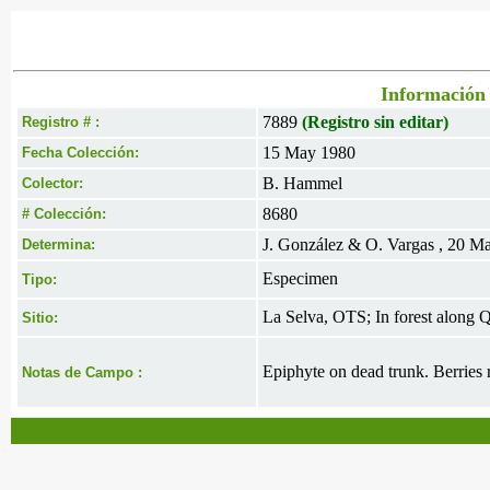
Información 
7889
(Registro sin editar)
Registro # :
15 May 1980
Fecha Colección:
B. Hammel
Colector:
8680
# Colección:
J. González & O. Vargas , 20 M
Determina:
Especimen
Tipo:
La Selva, OTS; In forest along Q
Sitio:
Epiphyte on dead trunk. Berries 
Notas de Campo :