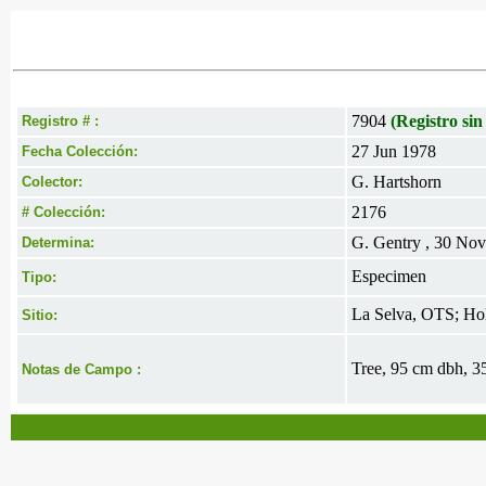
7904
(Registro sin
Registro # :
27 Jun 1978
Fecha Colección:
G. Hartshorn
Colector:
2176
# Colección:
G. Gentry , 30 No
Determina:
Especimen
Tipo:
La Selva, OTS; Hold
Sitio:
Tree, 95 cm dbh, 35
Notas de Campo :