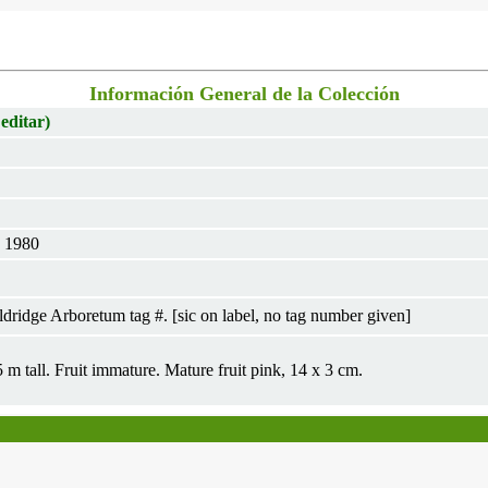
Información General de la Colección
 editar)
v 1980
ridge Arboretum tag #. [sic on label, no tag number given]
 m tall. Fruit immature. Mature fruit pink, 14 x 3 cm.