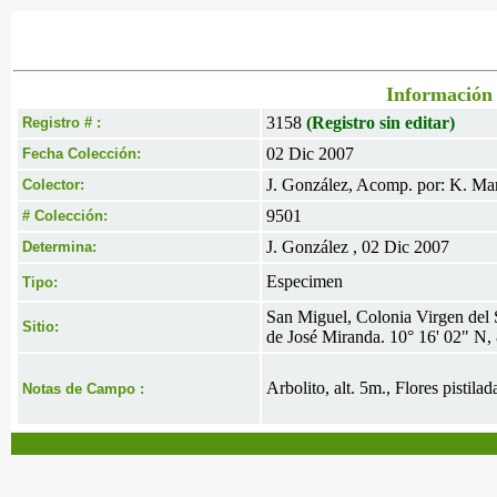
Información 
3158
(Registro sin editar)
Registro # :
02 Dic 2007
Fecha Colección:
J. González, Acomp. por: K. Mar
Colector:
9501
# Colección:
J. González , 02 Dic 2007
Determina:
Especimen
Tipo:
San Miguel, Colonia Virgen del S
Sitio:
de José Miranda. 10° 16' 02" N,
Arbolito, alt. 5m., Flores pistilad
Notas de Campo :