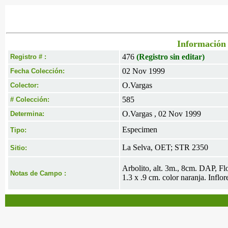
Información 
476
(Registro sin editar)
Registro # :
02 Nov 1999
Fecha Colección:
O.Vargas
Colector:
585
# Colección:
O.Vargas , 02 Nov 1999
Determina:
Especimen
Tipo:
La Selva, OET; STR 2350
Sitio:
Arbolito, alt. 3m., 8cm. DAP, Fl
Notas de Campo :
1.3 x .9 cm. color naranja. Inf