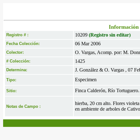
Información 
10209
(Registro sin editar)
Registro # :
06 Mar 2006
Fecha Colección:
O. Vargas, Acomp. por: M. Donne
Colector:
1425
# Colección:
J. González & O. Vargas , 07 F
Determina:
Especimen
Tipo:
Finca Calderón, Río Tortuguero.
Sitio:
hierba, 20 cm alto. Flores viole
Notas de Campo :
en ambiente de arboles de Cativo