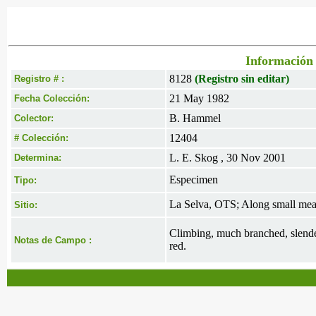
Información 
8128
(Registro sin editar)
Registro # :
21 May 1982
Fecha Colección:
B. Hammel
Colector:
12404
# Colección:
L. E. Skog , 30 Nov 2001
Determina:
Especimen
Tipo:
La Selva, OTS; Along small mean
Sitio:
Climbing, much branched, slender
Notas de Campo :
red.