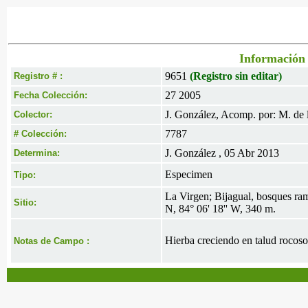
Información 
9651
(Registro sin editar)
Registro # :
27 2005
Fecha Colección:
J. González, Acomp. por: M. de l
Colector:
7787
# Colección:
J. González , 05 Abr 2013
Determina:
Especimen
Tipo:
La Virgen; Bijagual, bosques rama
Sitio:
N, 84° 06' 18'' W, 340 m.
Hierba creciendo en talud rocoso
Notas de Campo :