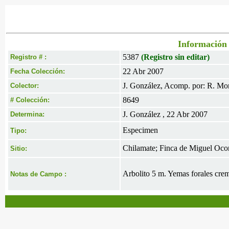
Información 
5387
(Registro sin editar)
Registro # :
22 Abr 2007
Fecha Colección:
J. González, Acomp. por: R. M
Colector:
8649
# Colección:
J. González , 22 Abr 2007
Determina:
Especimen
Tipo:
Chilamate; Finca de Miguel Ocon
Sitio:
Arbolito 5 m. Yemas forales cre
Notas de Campo :