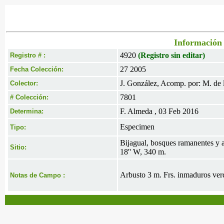
Información 
4920
(Registro sin editar)
Registro # :
27 2005
Fecha Colección:
J. González, Acomp. por: M. de l
Colector:
7801
# Colección:
F. Almeda , 03 Feb 2016
Determina:
Especimen
Tipo:
Bijagual, bosques ramanentes y ar
Sitio:
18'' W, 340 m.
Arbusto 3 m. Frs. inmaduros ver
Notas de Campo :