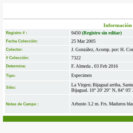
Información 
9450
(Registro sin editar)
Registro # :
25 Mar 2005
Fecha Colección:
J. González, Acomp. por: H. Cor
Colector:
7322
# Colección:
F. Almeda , 03 Feb 2016
Determina:
Especimen
Tipo:
La Virgen; Bijagual arriba, Sant
Sitio:
Bijagual. 10° 20' 29" N, 84° 05
Arbusto 3.2 m. Frs. Maduros bla
Notas de Campo :