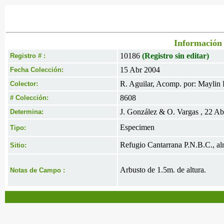
Información 
10186
(Registro sin editar)
Registro # :
15 Abr 2004
Fecha Colección:
R. Aguilar, Acomp. por: Maylin 
Colector:
8608
# Colección:
J. González & O. Vargas , 22 A
Determina:
Especimen
Tipo:
Refugio Cantarrana P.N.B.C., al
Sitio:
Arbusto de 1.5m. de altura.
Notas de Campo :