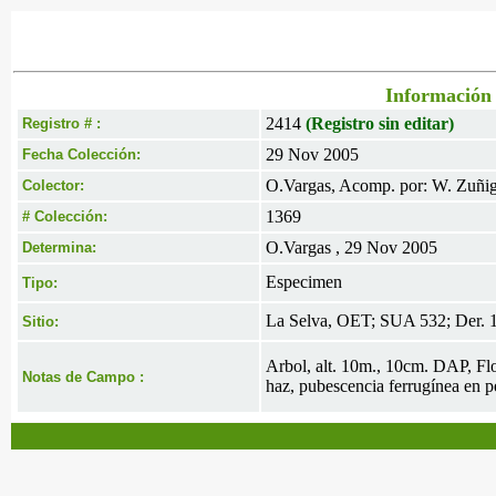
Información 
2414
(Registro sin editar)
Registro # :
29 Nov 2005
Fecha Colección:
O.Vargas, Acomp. por: W. Zuñig
Colector:
1369
# Colección:
O.Vargas , 29 Nov 2005
Determina:
Especimen
Tipo:
La Selva, OET; SUA 532; Der. 1
Sitio:
Arbol, alt. 10m., 10cm. DAP, Flor
Notas de Campo :
haz, pubescencia ferrugínea en pe