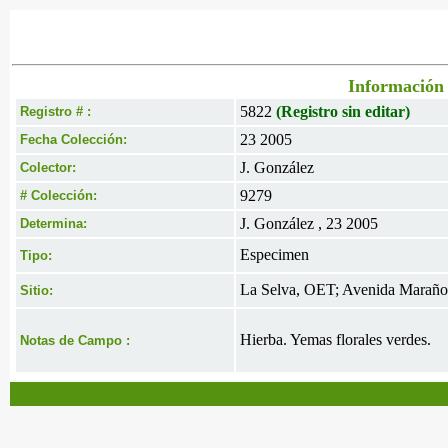
Información 
5822
(Registro sin editar)
Registro # :
23 2005
Fecha Colección:
J. González
Colector:
9279
# Colección:
J. González , 23 2005
Determina:
Especimen
Tipo:
La Selva, OET; Avenida Marañon,
Sitio:
Hierba. Yemas florales verdes.
Notas de Campo :