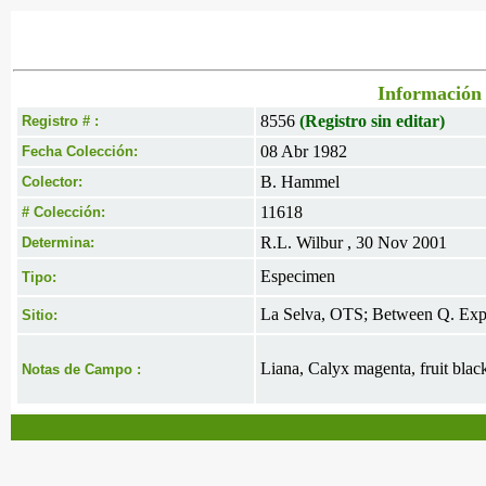
Información 
8556
(Registro sin editar)
Registro # :
08 Abr 1982
Fecha Colección:
B. Hammel
Colector:
11618
# Colección:
R.L. Wilbur , 30 Nov 2001
Determina:
Especimen
Tipo:
La Selva, OTS; Between Q. Exper
Sitio:
Liana, Calyx magenta, fruit blac
Notas de Campo :