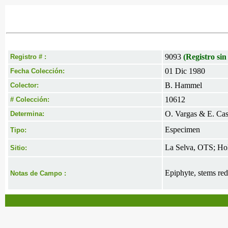
9093
(Registro sin
Registro # :
01 Dic 1980
Fecha Colección:
B. Hammel
Colector:
10612
# Colección:
O. Vargas & E. Cast
Determina:
Especimen
Tipo:
La Selva, OTS; Hol
Sitio:
Epiphyte, stems red; 
Notas de Campo :