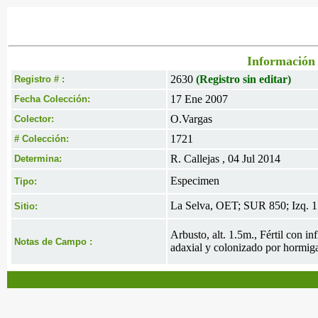
Información 
2630
(Registro sin editar)
Registro # :
17 Ene 2007
Fecha Colección:
O.Vargas
Colector:
1721
# Colección:
R. Callejas , 04 Jul 2014
Determina:
Especimen
Tipo:
La Selva, OET; SUR 850; Izq. 1
Sitio:
Arbusto, alt. 1.5m., Fértil con i
Notas de Campo :
adaxial y colonizado por hormiga