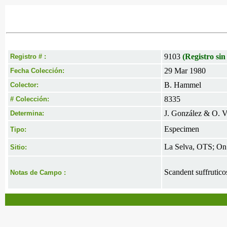
9103
(Registro sin
Registro # :
29 Mar 1980
Fecha Colección:
B. Hammel
Colector:
8335
# Colección:
J. González & O. V
Determina:
Especimen
Tipo:
La Selva, OTS; On t
Sitio:
Scandent suffrutico
Notas de Campo :