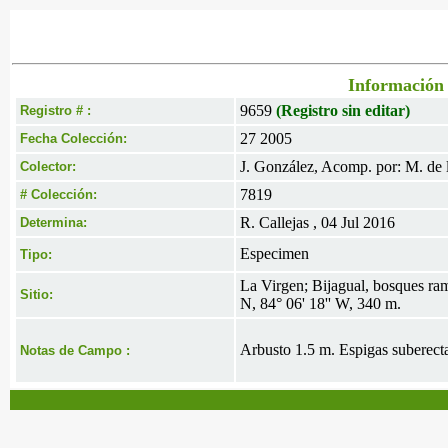
Información 
9659
(Registro sin editar)
Registro # :
27 2005
Fecha Colección:
J. González, Acomp. por: M. de l
Colector:
7819
# Colección:
R. Callejas , 04 Jul 2016
Determina:
Especimen
Tipo:
La Virgen; Bijagual, bosques rama
Sitio:
N, 84° 06' 18'' W, 340 m.
Arbusto 1.5 m. Espigas suberecta
Notas de Campo :