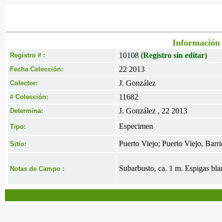
Información 
10108
(Registro sin editar)
Registro # :
22 2013
Fecha Colección:
J. González
Colector:
11682
# Colección:
J. González , 22 2013
Determina:
Especimen
Tipo:
Puerto Viejo; Puerto Viejo, Barr
Sitio:
Subarbusto, ca. 1 m. Espigas blan
Notas de Campo :