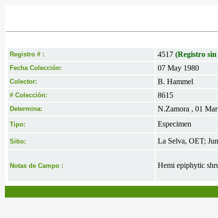
4517
(Registro sin
Registro # :
07 May 1980
Fecha Colección:
B. Hammel
Colector:
8615
# Colección:
N.Zamora , 01 Mar
Determina:
Especimen
Tipo:
La Selva, OET; Ju
Sitio:
Hemi epiphytic shru
Notas de Campo :