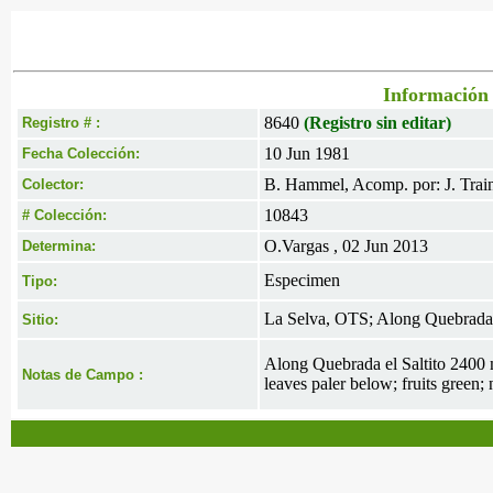
Información 
8640
(Registro sin editar)
Registro # :
10 Jun 1981
Fecha Colección:
B. Hammel, Acomp. por: J. Trai
Colector:
10843
# Colección:
O.Vargas , 02 Jun 2013
Determina:
Especimen
Tipo:
La Selva, OTS; Along Quebrada 
Sitio:
Along Quebrada el Saltito 2400 
Notas de Campo :
leaves paler below; fruits green;