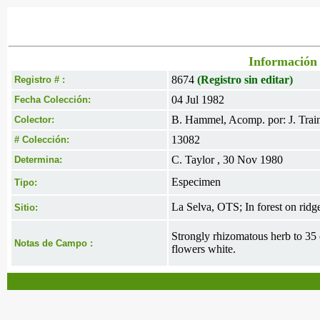
Información 
8674
(Registro sin editar)
Registro # :
04 Jul 1982
Fecha Colección:
B. Hammel, Acomp. por: J. Trai
Colector:
13082
# Colección:
C. Taylor , 30 Nov 1980
Determina:
Especimen
Tipo:
La Selva, OTS; In forest on ridg
Sitio:
Strongly rhizomatous herb to 35 cm
Notas de Campo :
flowers white.