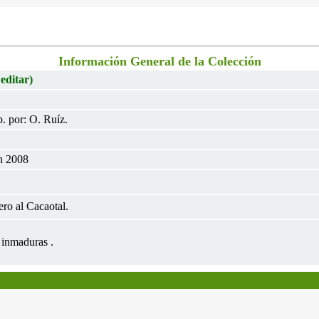
Información General de la Colección
 editar)
. por: O. Ruíz.
un 2008
ro al Cacaotal.
 inmaduras .