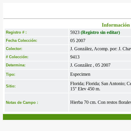
Información 
5923
(Registro sin editar)
Registro # :
05 2007
Fecha Colección:
J. González, Acomp. por: J. Cha
Colector:
9413
# Colección:
J. González , 05 2007
Determina:
Especimen
Tipo:
Florida; Florida; San Antonio; C
Sitio:
15'' Elev 450 m.
Hierba 70 cm. Con restos florale
Notas de Campo :