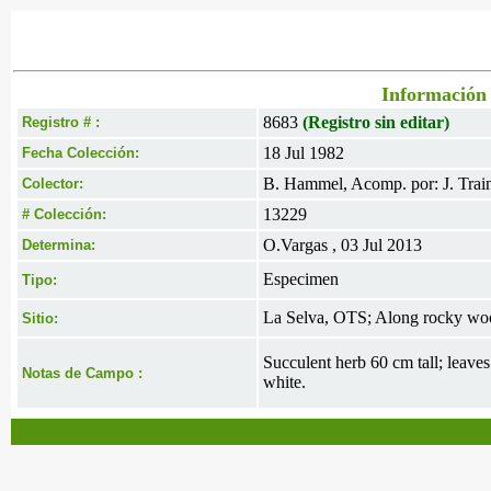
Información 
8683
(Registro sin editar)
Registro # :
18 Jul 1982
Fecha Colección:
B. Hammel, Acomp. por: J. Trai
Colector:
13229
# Colección:
O.Vargas , 03 Jul 2013
Determina:
Especimen
Tipo:
La Selva, OTS; Along rocky wood
Sitio:
Succulent herb 60 cm tall; leaves
Notas de Campo :
white.