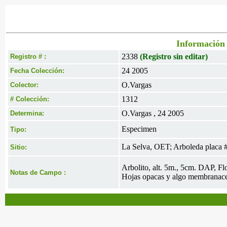
Información 
2338
(Registro sin editar)
Registro # :
24 2005
Fecha Colección:
O.Vargas
Colector:
1312
# Colección:
O.Vargas , 24 2005
Determina:
Especimen
Tipo:
La Selva, OET; Arboleda placa 
Sitio:
Arbolito, alt. 5m., 5cm. DAP, Flo
Notas de Campo :
Hojas opacas y algo membranace