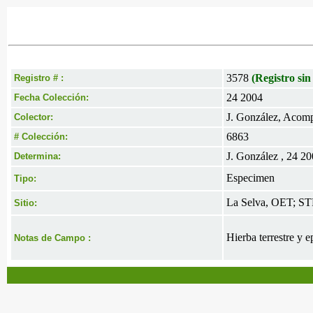
3578
(Registro sin
Registro # :
24 2004
Fecha Colección:
J. González, Acomp
Colector:
6863
# Colección:
J. González , 24 2
Determina:
Especimen
Tipo:
La Selva, OET; ST
Sitio:
Hierba terrestre y e
Notas de Campo :