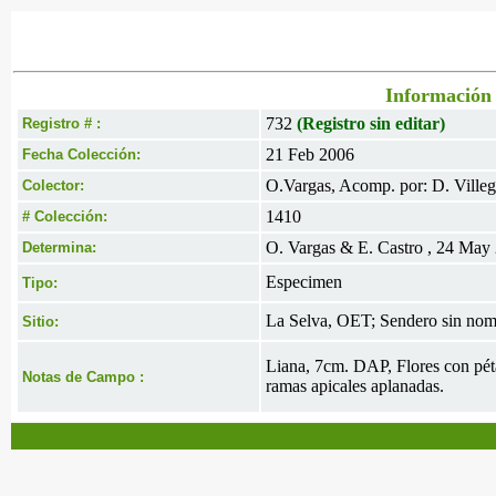
Información 
732
(Registro sin editar)
Registro # :
21 Feb 2006
Fecha Colección:
O.Vargas, Acomp. por: D. Villeg
Colector:
1410
# Colección:
O. Vargas & E. Castro , 24 May
Determina:
Especimen
Tipo:
La Selva, OET; Sendero sin nom
Sitio:
Liana, 7cm. DAP, Flores con pétal
Notas de Campo :
ramas apicales aplanadas.