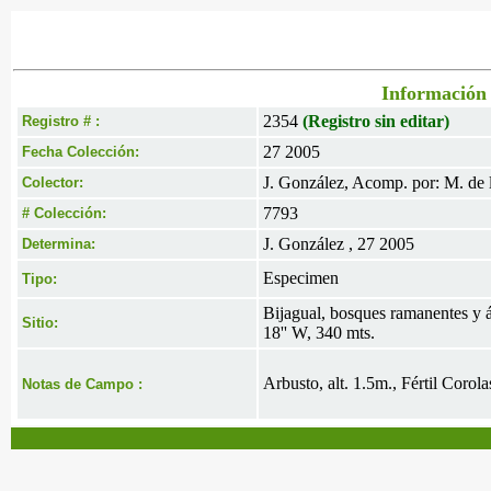
Información 
2354
(Registro sin editar)
Registro # :
27 2005
Fecha Colección:
J. González, Acomp. por: M. de l
Colector:
7793
# Colección:
J. González , 27 2005
Determina:
Especimen
Tipo:
Bijagual, bosques ramanentes y ár
Sitio:
18'' W, 340 mts.
Arbusto, alt. 1.5m., Fértil Corol
Notas de Campo :