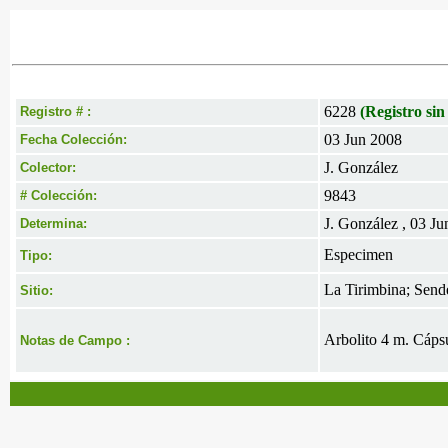
6228
(Registro sin
Registro # :
03 Jun 2008
Fecha Colección:
J. González
Colector:
9843
# Colección:
J. González , 03 J
Determina:
Especimen
Tipo:
La Tirimbina; Send
Sitio:
Arbolito 4 m. Cápsu
Notas de Campo :