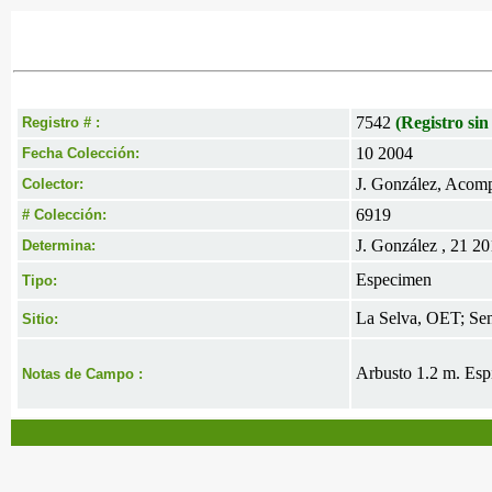
7542
(Registro sin
Registro # :
10 2004
Fecha Colección:
J. González, Acomp
Colector:
6919
# Colección:
J. González , 21 2
Determina:
Especimen
Tipo:
La Selva, OET; Send
Sitio:
Arbusto 1.2 m. Espi
Notas de Campo :