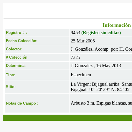
Información 
9453
(Registro sin editar)
Registro # :
25 Mar 2005
Fecha Colección:
J. González, Acomp. por: H. Cor
Colector:
7325
# Colección:
J. González , 16 May 2013
Determina:
Especimen
Tipo:
La Virgen; Bijagual arriba, Sant
Sitio:
Bijagual. 10° 20' 29" N, 84° 05
Arbusto 3 m. Espigas blancas, su
Notas de Campo :