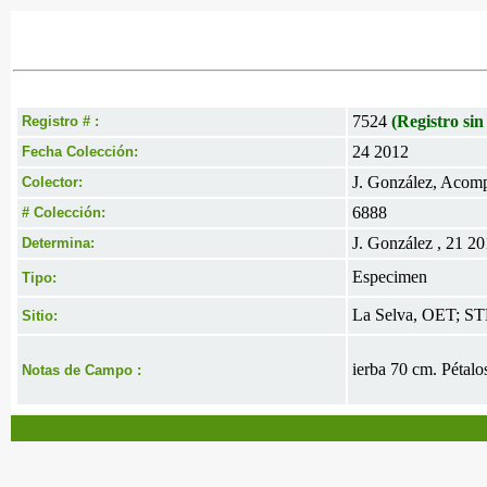
7524
(Registro sin
Registro # :
24 2012
Fecha Colección:
J. González, Acomp
Colector:
6888
# Colección:
J. González , 21 2
Determina:
Especimen
Tipo:
La Selva, OET; ST
Sitio:
ierba 70 cm. Pétalo
Notas de Campo :