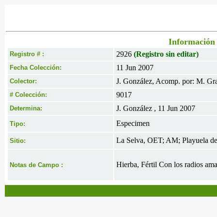
Información 
2926
(Registro sin editar)
Registro # :
11 Jun 2007
Fecha Colección:
J. González, Acomp. por: M. G
Colector:
9017
# Colección:
J. González , 11 Jun 2007
Determina:
Especimen
Tipo:
La Selva, OET; AM; Playuela de c
Sitio:
Hierba, Fértil Con los radios amar
Notas de Campo :