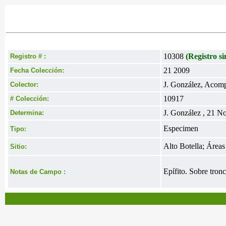
10308
(Registro si
Registro # :
21 2009
Fecha Colección:
J. González, Acomp.
Colector:
10917
# Colección:
J. González , 21 N
Determina:
Especimen
Tipo:
Alto Botella; Área
Sitio:
Epífito. Sobre tronc
Notas de Campo :