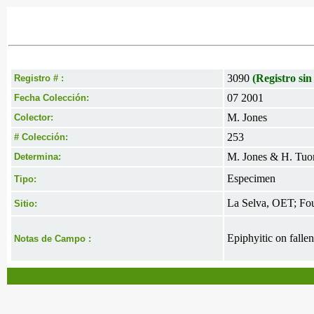
3090
(Registro sin
Registro # :
07 2001
Fecha Colección:
M. Jones
Colector:
253
# Colección:
M. Jones & H. Tuo
Determina:
Especimen
Tipo:
La Selva, OET; Foun
Sitio:
Epiphyitic on falle
Notas de Campo :