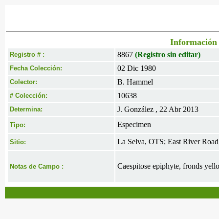
Información 
8867
(Registro sin editar)
Registro # :
02 Dic 1980
Fecha Colección:
B. Hammel
Colector:
10638
# Colección:
J. González , 22 Abr 2013
Determina:
Especimen
Tipo:
La Selva, OTS; East River Road
Sitio:
Caespitose epiphyte, fronds yell
Notas de Campo :