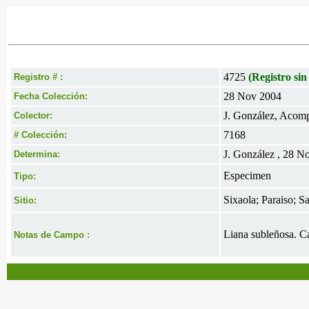
4725
(Registro sin
Registro # :
28 Nov 2004
Fecha Colección:
J. González, Acomp
Colector:
7168
# Colección:
J. González , 28 N
Determina:
Especimen
Tipo:
Sixaola; Paraiso; S
Sitio:
Liana subleñosa. Ca
Notas de Campo :