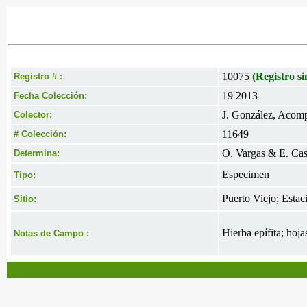
10075
(Registro si
Registro # :
19 2013
Fecha Colección:
J. González, Acomp.
Colector:
11649
# Colección:
O. Vargas & E. Cast
Determina:
Especimen
Tipo:
Puerto Viejo; Estac
Sitio:
Hierba epífita; hoja
Notas de Campo :