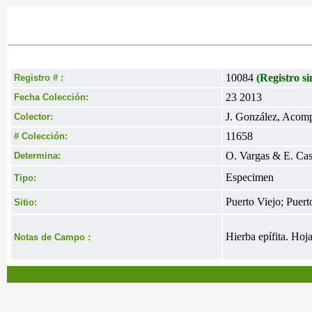
10084
(Registro si
Registro # :
23 2013
Fecha Colección:
J. González, Acomp.
Colector:
11658
# Colección:
O. Vargas & E. Cast
Determina:
Especimen
Tipo:
Puerto Viejo; Puer
Sitio:
Hierba epífita. Hoj
Notas de Campo :