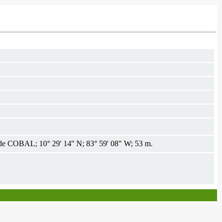
 de COBAL; 10° 29' 14'' N; 83° 59' 08" W; 53 m.