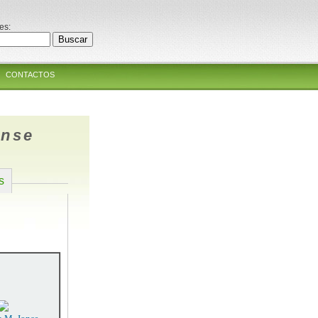
es:
CONTACTOS
ense
s