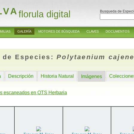
LVA
florula digital
Busqueda de Especi
MILIAS
GALERÍA
MOTORES DE BÚSQUEDA
CLAVES
DOCUMENTOS
 de Especies:
Polytaenium cajen
a
Descripción
Historia Natural
Coleccione
Imágenes
s escaneados en OTS Herbaria