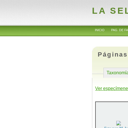
LA SE
INICIO
PAG. DE FA
Páginas
Taxonomí
Ver especímene