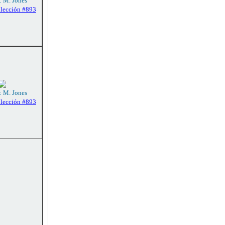
: M. Jones
olección #893
: M. Jones
olección #893