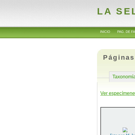
LA SE
INICIO
PAG. DE FA
Páginas
Taxonomí
Ver especímene