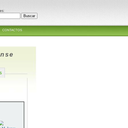
es:
CONTACTOS
ense
s