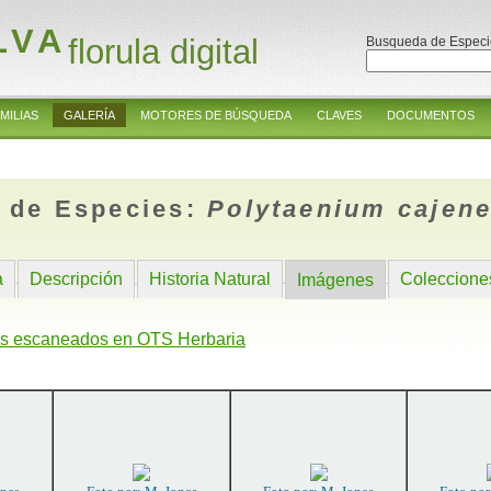
LVA
florula digital
Busqueda de Especi
MILIAS
GALERÍA
MOTORES DE BÚSQUEDA
CLAVES
DOCUMENTOS
 de Especies:
Polytaenium cajen
a
Descripción
Historia Natural
Coleccione
Imágenes
s escaneados en OTS Herbaria