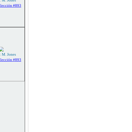
: M. Jones
olección #893
: M. Jones
olección #893