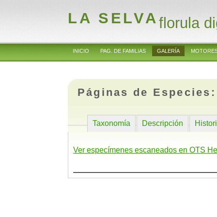
LA SELVA
florula di
INICIO
PAG. DE FAMILIAS
GALERÍA
MOTORES
Páginas de Especies
Taxonomía
Descripción
Histor
Ver especímenes escaneados en OTS He