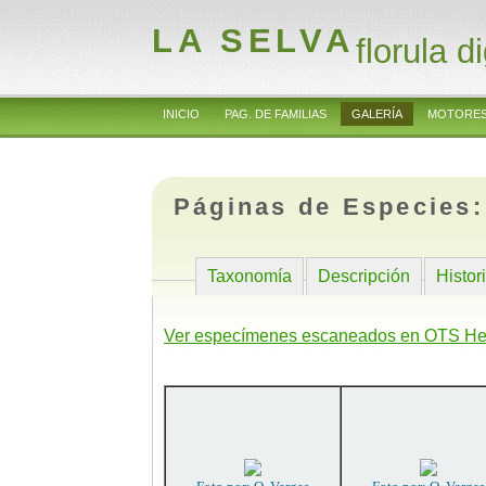
LA SELVA
florula di
INICIO
PAG. DE FAMILIAS
GALERÍA
MOTORES
Páginas de Especies
Taxonomía
Descripción
Histor
Ver especímenes escaneados en OTS He